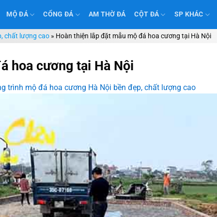
MỘ ĐÁ
CỔNG ĐÁ
AM THỜ ĐÁ
CỘT ĐÁ
SP KHÁC
, chất lượng cao
»
Hoàn thiện lắp đặt mẫu mộ đá hoa cương tại Hà Nội
á hoa cương tại Hà Nội
g trình mộ đá hoa cương Hà Nội bền đẹp, chất lượng cao