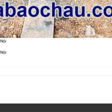
 Nội
 Nội