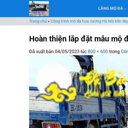
Chuyển
LĂNG MỘ ĐÁ
đến
nội
Trang chủ
»
Công trình mộ đá hoa cương Hà Nội bền đẹp
dung
Hoàn thiện lắp đặt mẫu mộ đ
Đã xuất bản
04/05/2023
lúc
800 × 600
trong
Côn