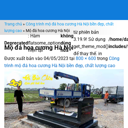
Bỏ
qua
nội
Trang chủ
»
Công trình mộ đá hoa cương Hà Nội bền đẹp, chất
dung
lượng cao
»
Mộ đá hoa cương Hà Nội
từ phiên bản
: Hàm
không
3.19.9! Sử dụng
/home/da
Deprecated
flatsome_option
dùng
Mộ đá hoa cương Hà Nội
get_theme_mod()
includes/
hiện tại
nữa
để thay thế. in
Được xuất bản vào
04/05/2023
tại
800 × 600
trong
Công
trình mộ đá hoa cương Hà Nội bền đẹp, chất lượng cao