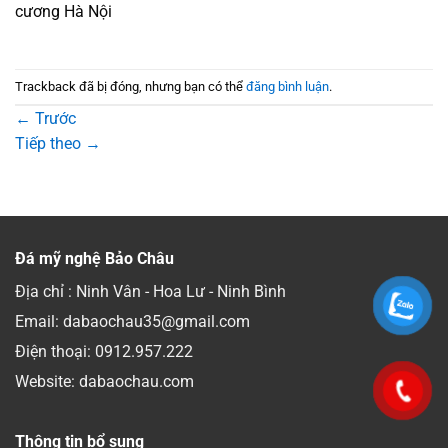
cương Hà Nội
Trackback đã bị đóng, nhưng bạn có thể
đăng bình luận
.
←
Trước
Tiếp theo
→
Đá mỹ nghệ Bảo Châu
Địa chỉ : Ninh Vân - Hoa Lư - Ninh Bình
Email: dabaochau35@gmail.com
Điện thoại:
0912.957.222
Website: dabaochau.com
Thông tin bổ sung