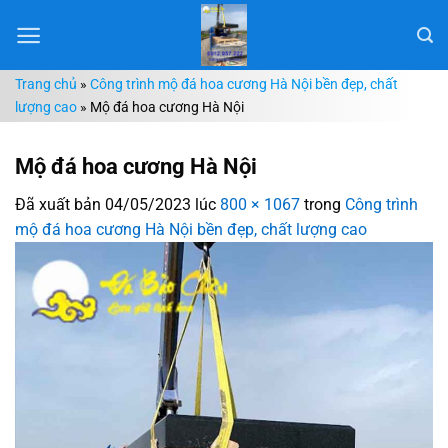
Chuyển
đến
nội
Trang chủ
»
Công trình mộ đá hoa cương Hà Nội bền đẹp, chất
dung
lượng cao
»
Mộ đá hoa cương Hà Nội
Mộ đá hoa cương Hà Nội
Đã xuất bản
04/05/2023
lúc
800 × 1067
trong
Công trình
mộ đá hoa cương Hà Nội bền đẹp, chất lượng cao