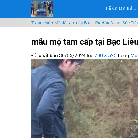
Chuyển
LĂNG MỘ ĐÁ
đến
nội
Trang chủ
»
Mộ đá tam cấp Bạc Liêu Hậu Giang Sóc Tră
dung
mẫu mộ tam cấp tại Bạc Liê
Đã xuất bản
30/05/2024
lúc
700 × 525
trong
Mộ 