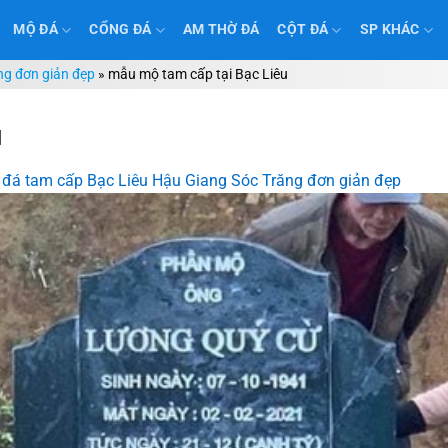
MỘ ĐÁ
CỔNG ĐÁ
AM THỜ ĐÁ
CỘT ĐÁ
SP KHÁC
ng đơn giản đẹp
»
mẫu mộ tam cấp tại Bạc Liêu
u
đá tam cấp Bạc Liêu Hậu Giang Sóc Trăng đơn giản đẹp