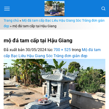
Chuyển
đến
nội
Trang chủ
»
Mộ đá tam cấp Bạc Liêu Hậu Giang Sóc Trăng đơn giản
dung
đẹp
»
mộ đá tam cấp tại Hậu Giang
mộ đá tam cấp tại Hậu Giang
Đã xuất bản
30/05/2024
lúc
700 × 525
trong
Mộ đá tam
cấp Bạc Liêu Hậu Giang Sóc Trăng đơn giản đẹp