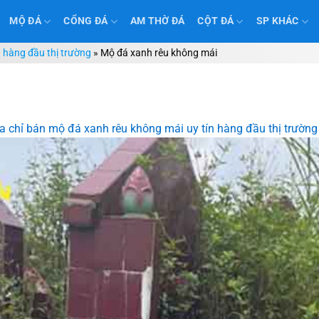
MỘ ĐÁ
CỔNG ĐÁ
AM THỜ ĐÁ
CỘT ĐÁ
SP KHÁC
n hàng đầu thị trường
»
Mộ đá xanh rêu không mái
a chỉ bán mộ đá xanh rêu không mái uy tín hàng đầu thị trường