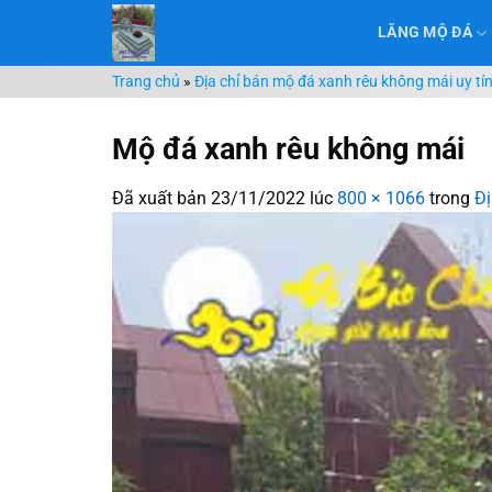
Chuyển
LĂNG MỘ ĐÁ
đến
nội
Trang chủ
»
Địa chỉ bán mộ đá xanh rêu không mái uy tí
dung
Mộ đá xanh rêu không mái
Đã xuất bản
23/11/2022
lúc
800 × 1066
trong
Đị