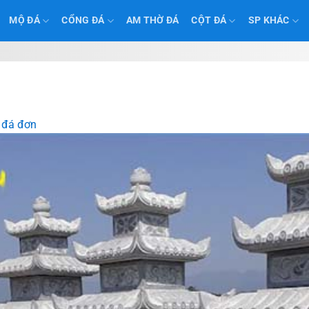
MỘ ĐÁ
CỔNG ĐÁ
AM THỜ ĐÁ
CỘT ĐÁ
SP KHÁC
 đá đơn