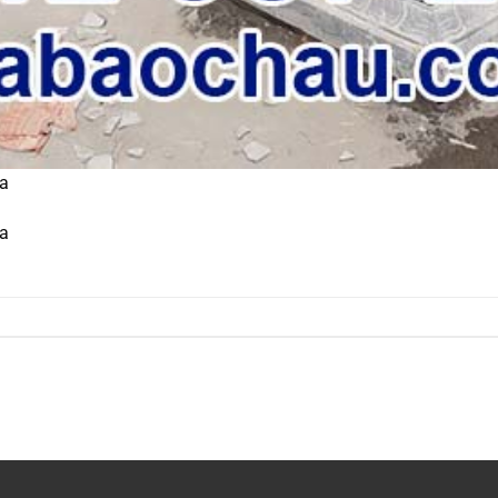
óa
óa