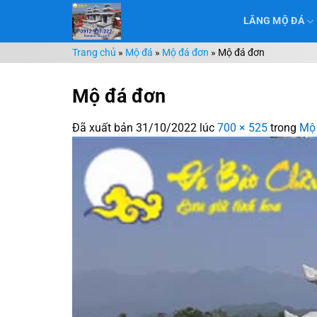
Chuyển
LĂNG MỘ ĐÁ
đến
nội
Trang chủ
»
Mộ đá
»
Mộ đá đơn
»
Mộ đá đơn
dung
Mộ đá đơn
Đã xuất bản
31/10/2022
lúc
700 × 525
trong
Mộ