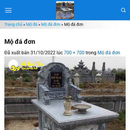
Chuyển
đến
nội
Trang chủ
»
Mộ đá
»
Mộ đá đơn
»
Mộ đá đơn
dung
Mộ đá đơn
Đã xuất bản
31/10/2022
lúc
700 × 700
trong
Mộ đá đơn