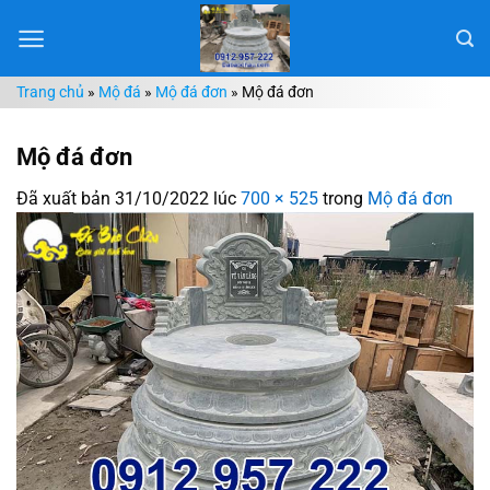
Chuyển
đến
nội
Trang chủ
»
Mộ đá
»
Mộ đá đơn
»
Mộ đá đơn
dung
Mộ đá đơn
Đã xuất bản
31/10/2022
lúc
700 × 525
trong
Mộ đá đơn