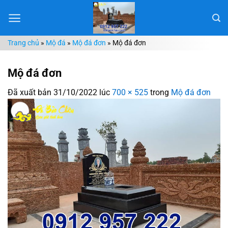
Chuyển
đến
nội
Trang chủ
»
Mộ đá
»
Mộ đá đơn
»
Mộ đá đơn
dung
Mộ đá đơn
Đã xuất bản
31/10/2022
lúc
700 × 525
trong
Mộ đá đơn