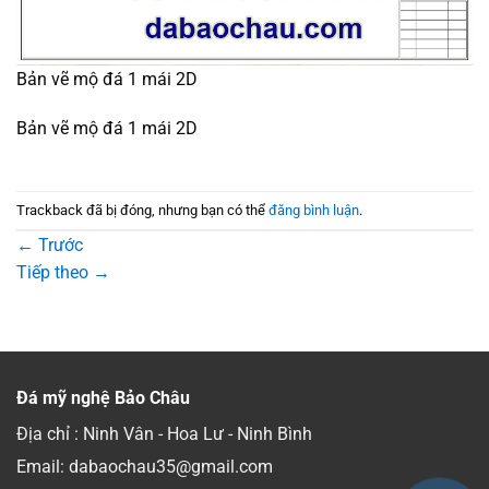
Bản vẽ mộ đá 1 mái 2D
Bản vẽ mộ đá 1 mái 2D
Trackback đã bị đóng, nhưng bạn có thể
đăng bình luận
.
←
Trước
Tiếp theo
→
Đá mỹ nghệ Bảo Châu
Địa chỉ : Ninh Vân - Hoa Lư - Ninh Bình
Email: dabaochau35@gmail.com