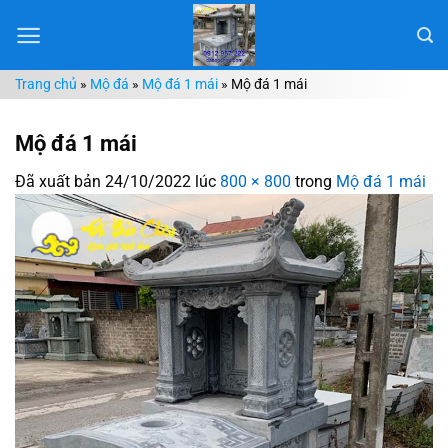
Chuyển
đến
nội
Trang chủ
»
Mộ đá
»
Mộ đá 1 mái
»
Mộ đá 1 mái
dung
Mộ đá 1 mái
Đã xuất bản
24/10/2022
lúc
800 × 800
trong
Mộ đá 1 mái