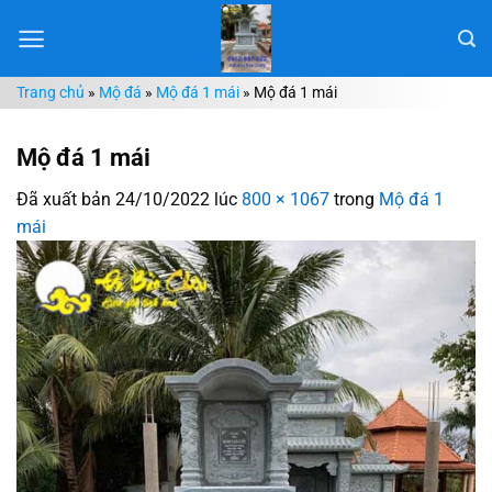
Chuyển
đến
nội
Trang chủ
»
Mộ đá
»
Mộ đá 1 mái
»
Mộ đá 1 mái
dung
Mộ đá 1 mái
Đã xuất bản
24/10/2022
lúc
800 × 1067
trong
Mộ đá 1
mái