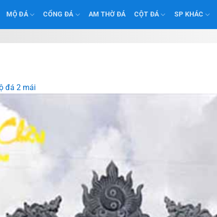
MỘ ĐÁ
CỔNG ĐÁ
AM THỜ ĐÁ
CỘT ĐÁ
SP KHÁC
ộ đá 2 mái