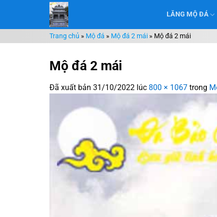
Chuyển
LĂNG MỘ ĐÁ
đến
nội
Trang chủ
»
Mộ đá
»
Mộ đá 2 mái
»
Mộ đá 2 mái
dung
Mộ đá 2 mái
Đã xuất bản
31/10/2022
lúc
800 × 1067
trong
M