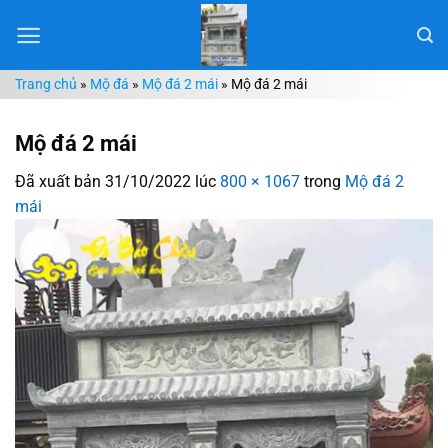
Chuyển
đến
nội
Trang chủ
»
Mộ đá
»
Mộ đá 2 mái
»
Mộ đá 2 mái
dung
Mộ đá 2 mái
Đã xuất bản
31/10/2022
lúc
800 × 1067
trong
Mộ đá 2
mái