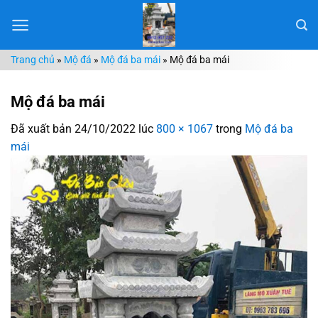
Chuyển
đến
nội
Trang chủ
»
Mộ đá
»
Mộ đá ba mái
»
Mộ đá ba mái
dung
Mộ đá ba mái
Đã xuất bản
24/10/2022
lúc
800 × 1067
trong
Mộ đá ba
mái