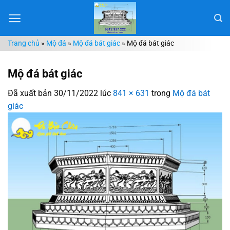
Chuyển
đến
nội
Trang chủ
»
Mộ đá
»
Mộ đá bát giác
»
Mộ đá bát giác
dung
Mộ đá bát giác
Đã xuất bản
30/11/2022
lúc
841 × 631
trong
Mộ đá bát
giác