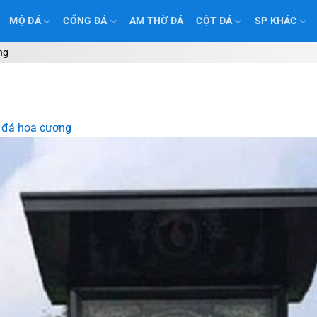
MỘ ĐÁ
CỔNG ĐÁ
AM THỜ ĐÁ
CỘT ĐÁ
SP KHÁC
ng
 đá hoa cương