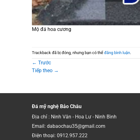
Mộ đá hoa cương
Trackback đã bị đóng, nhưng bạn có thể
đăng bình luận
.
←
Trước
Tiếp theo
→
Đá mỹ nghệ Bảo Châu
Địa chỉ : Ninh Vân - Hoa Lư - Ninh Bình
Email: dabaochau35@gmail.com
Điện thoại:
0912.957.222