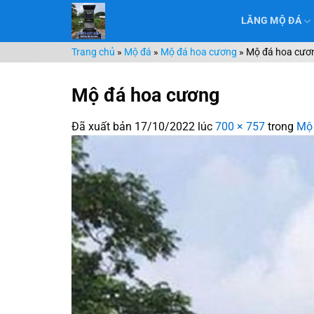
Chuyển
LĂNG MỘ ĐÁ
đến
nội
Trang chủ
»
Mộ đá
»
Mộ đá hoa cương
»
Mộ đá hoa cươ
dung
Mộ đá hoa cương
Đã xuất bản
17/10/2022
lúc
700 × 757
trong
Mộ