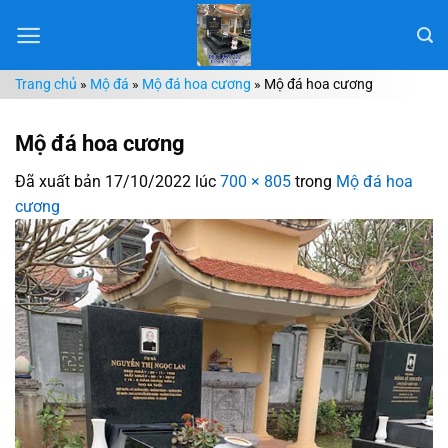
Chuyển
đến
nội
Trang chủ
»
Mộ đá
»
Mộ đá hoa cương
»
Mộ đá hoa cương
dung
Mộ đá hoa cương
Đã xuất bản
17/10/2022
lúc
700 × 805
trong
Mộ đá hoa
cương