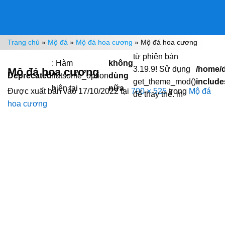
Bỏ
qua
nội
Trang chủ
»
Mộ đá
»
Mộ đá hoa cương
»
Mộ đá hoa cương
dung
từ phiên bản
: Hàm
không
3.19.9! Sử dụng
/home/
Mộ đá hoa cương
Deprecated
flatsome_option
dùng
get_theme_mod()
include
hiện tại
nữa
Được xuất bản vào
17/10/2022
tại
700 × 525
trong
Mộ đá
để thay thế. in
hoa cương