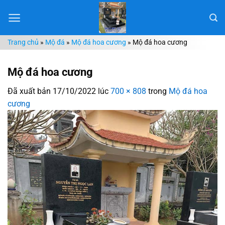
Chuyển
đến
nội
Trang chủ
»
Mộ đá
»
Mộ đá hoa cương
»
Mộ đá hoa cương
dung
Mộ đá hoa cương
Đã xuất bản
17/10/2022
lúc
700 × 808
trong
Mộ đá hoa
cương