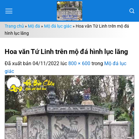
Chuyển
đến
nội
Trang chủ
»
Mộ đá
»
Mộ đá lục giác
»
Hoa văn Tứ Linh trên mộ đá
dung
hình lục lăng
Hoa văn Tứ Linh trên mộ đá hình lục lăng
Đã xuất bản
04/11/2022
lúc
800 × 600
trong
Mộ đá lục
giác