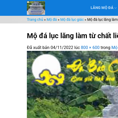
Chuyển
LĂNG MỘ ĐÁ
đến
nội
Trang chủ
»
Mộ đá
»
Mộ đá lục giác
»
Mộ đá lục lăng làm
dung
Mộ đá lục lăng làm từ chất 
Đã xuất bản
04/11/2022
lúc
800 × 600
trong
Mộ 