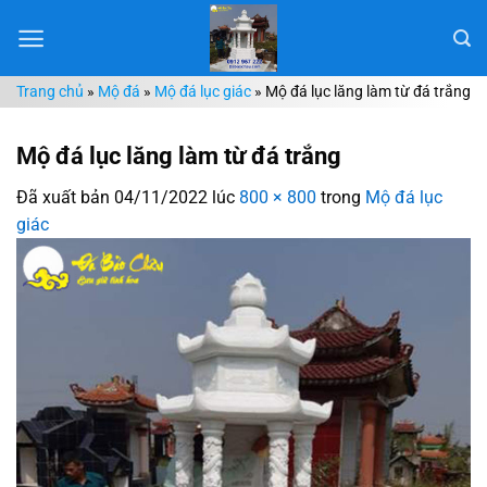
Chuyển
đến
nội
Trang chủ
»
Mộ đá
»
Mộ đá lục giác
»
Mộ đá lục lăng làm từ đá trắng
dung
Mộ đá lục lăng làm từ đá trắng
Đã xuất bản
04/11/2022
lúc
800 × 800
trong
Mộ đá lục
giác