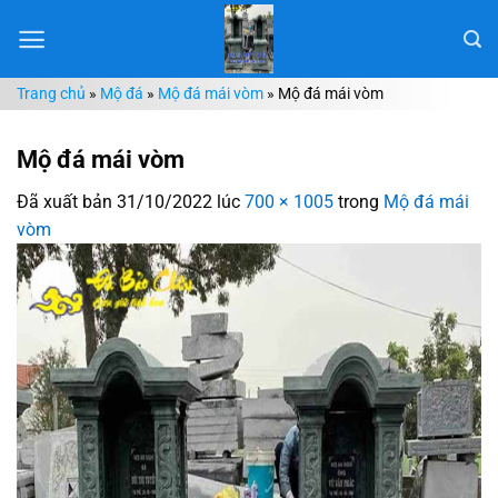
Chuyển
đến
nội
Trang chủ
»
Mộ đá
»
Mộ đá mái vòm
»
Mộ đá mái vòm
dung
Mộ đá mái vòm
Đã xuất bản
31/10/2022
lúc
700 × 1005
trong
Mộ đá mái
vòm