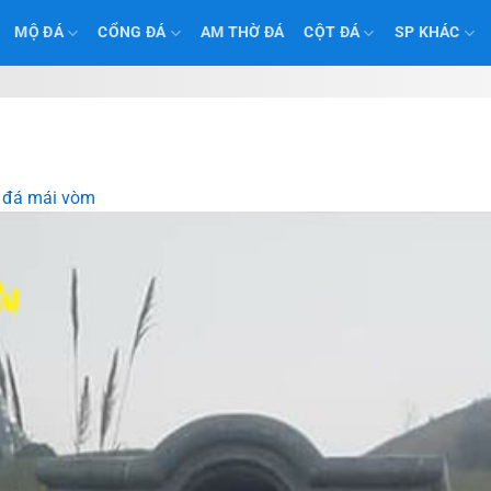
MỘ ĐÁ
CỔNG ĐÁ
AM THỜ ĐÁ
CỘT ĐÁ
SP KHÁC
 đá mái vòm