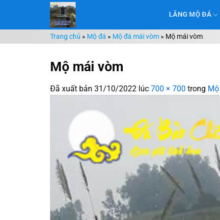
Chuyển
LĂNG MỘ ĐÁ
đến
nội
Trang chủ
»
Mộ đá
»
Mộ đá mái vòm
»
Mộ mái vòm
dung
Mộ mái vòm
Đã xuất bản
31/10/2022
lúc
700 × 700
trong
Mộ