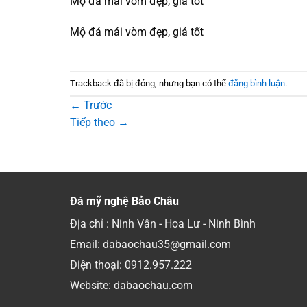
Mộ đá mái vòm đẹp, giá tốt
Mộ đá mái vòm đẹp, giá tốt
Trackback đã bị đóng, nhưng bạn có thể
đăng bình luận
.
←
Trước
Tiếp theo
→
Đá mỹ nghệ Bảo Châu
Địa chỉ : Ninh Vân - Hoa Lư - Ninh Bình
Email: dabaochau35@gmail.com
Điện thoại:
0912.957.222
Website: dabaochau.com