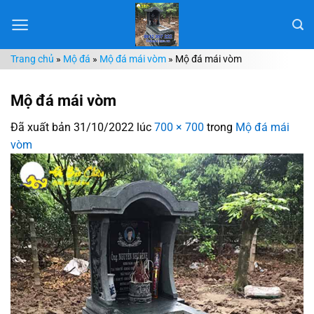
Chuyển
đến
nội
Trang chủ
»
Mộ đá
»
Mộ đá mái vòm
»
Mộ đá mái vòm
dung
Mộ đá mái vòm
Đã xuất bản
31/10/2022
lúc
700 × 700
trong
Mộ đá mái
vòm