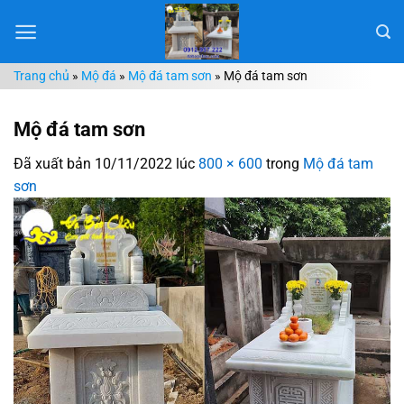
Chuyển
đến
nội
Trang chủ
»
Mộ đá
»
Mộ đá tam sơn
»
Mộ đá tam sơn
dung
Mộ đá tam sơn
Đã xuất bản
10/11/2022
lúc
800 × 600
trong
Mộ đá tam
sơn