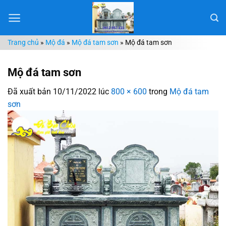
Chuyển
đến
nội
Trang chủ
»
Mộ đá
»
Mộ đá tam sơn
»
Mộ đá tam sơn
dung
Mộ đá tam sơn
Đã xuất bản
10/11/2022
lúc
800 × 600
trong
Mộ đá tam
sơn