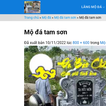
Chuyển
LĂNG MỘ ĐÁ
đến
nội
Trang chủ
»
Mộ đá
»
Mộ đá tam sơn
»
Mộ đá tam sơn
dung
Mộ đá tam sơn
Đã xuất bản
10/11/2022
lúc
800 × 600
trong
Mộ 