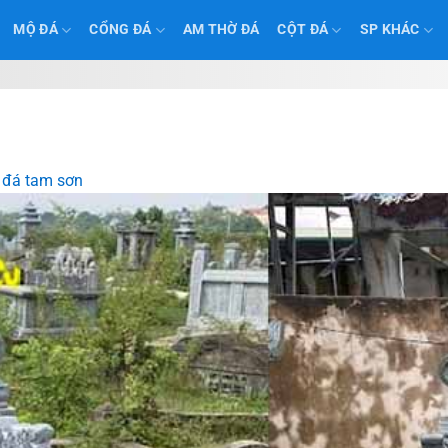
MỘ ĐÁ
CỔNG ĐÁ
AM THỜ ĐÁ
CỘT ĐÁ
SP KHÁC
đá tam sơn