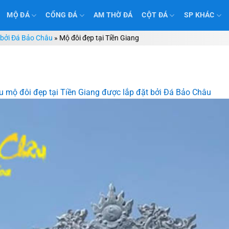
MỘ ĐÁ
CỔNG ĐÁ
AM THỜ ĐÁ
CỘT ĐÁ
SP KHÁC
 bởi Đá Bảo Châu
»
Mộ đôi đẹp tại Tiền Giang
 mộ đôi đẹp tại Tiền Giang được lắp đặt bởi Đá Bảo Châu