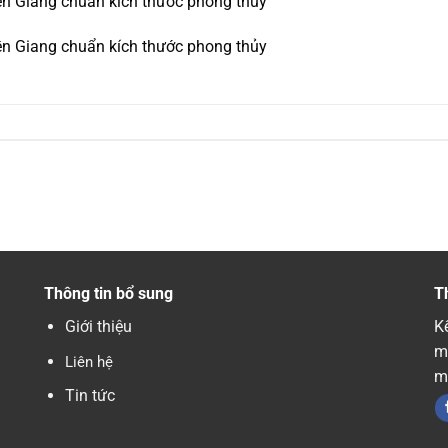
ền Giang chuẩn kích thước phong thủy
ền Giang chuẩn kích thước phong thủy
Thông tin bổ sung
T
Giới thiệu
Kế
m
Liên hệ
m
Tin tức