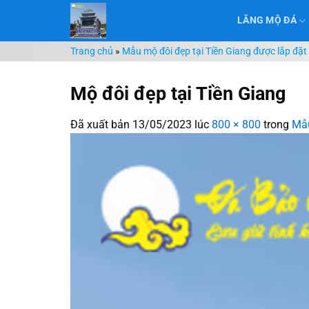
Chuyển
LĂNG MỘ ĐÁ
đến
nội
Trang chủ
»
Mẫu mộ đôi đẹp tại Tiền Giang được lắp đặt
dung
Mộ đôi đẹp tại Tiền Giang
Đã xuất bản
13/05/2023
lúc
800 × 800
trong
Mẫu