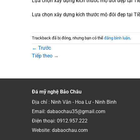
Lựa chọn xây dựng kích thước mộ đôi đẹp tại Ti
Lựa chọn xây dựng kích thước mộ đôi đẹp tại Ti
Trackback đã bị đóng, nhưng bạn có thể
đăng bình luận
.
←
Trước
Tiếp theo
→
Đá mỹ nghệ Bảo Châu
Địa chỉ : Ninh Vân - Hoa Lư - Ninh Bình
Email: dabaochau35@gmail.com
Điện thoại:
0912.957.222
Website: dabaochau.com