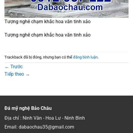
Tượng nghê chạm khắc hoa văn tinh xảo
Tượng nghê chạm khắc hoa văn tinh xảo
Trackback đã bị đóng, nhưng bạn có thể
đăng bình luận
.
←
Trước
Tiếp theo
→
Đá mỹ nghệ Bảo Châu
Địa chỉ : Ninh Vân - Hoa Lư - Ninh Bình
Email: dabaochau35@gmail.com