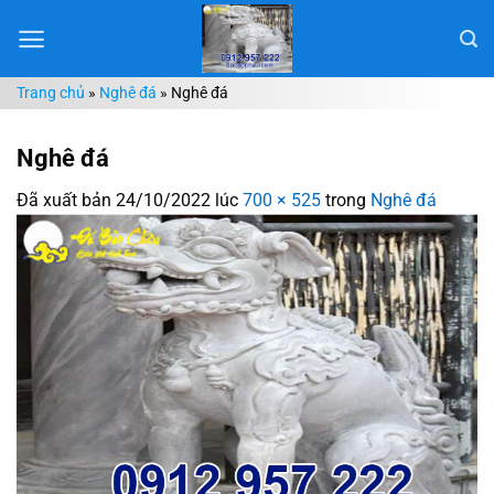
Chuyển
đến
nội
Trang chủ
»
Nghê đá
»
Nghê đá
dung
Nghê đá
Đã xuất bản
24/10/2022
lúc
700 × 525
trong
Nghê đá