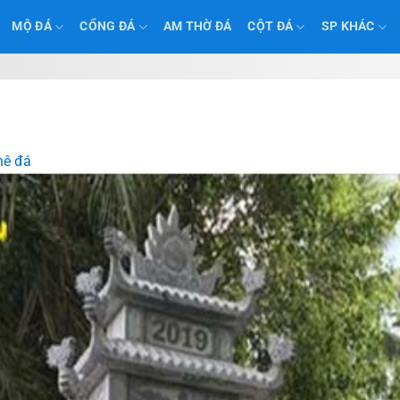
MỘ ĐÁ
CỔNG ĐÁ
AM THỜ ĐÁ
CỘT ĐÁ
SP KHÁC
hê đá