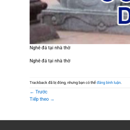
Nghê đá tại nhà thờ
Nghê đá tại nhà thờ
Trackback đã bị đóng, nhưng bạn có thể
đăng bình luận
.
←
Trước
Tiếp theo
→