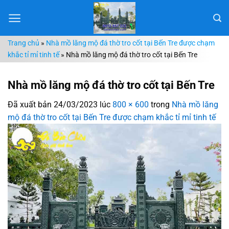
Chuyển
đến
nội
Trang chủ
»
Nhà mồ lăng mộ đá thờ tro cốt tại Bến Tre được chạm
dung
khắc tỉ mỉ tinh tế
»
Nhà mồ lăng mộ đá thờ tro cốt tại Bến Tre
Nhà mồ lăng mộ đá thờ tro cốt tại Bến Tre
Đã xuất bản
24/03/2023
lúc
800 × 600
trong
Nhà mồ lăng
mộ đá thờ tro cốt tại Bến Tre được chạm khắc tỉ mỉ tinh tế