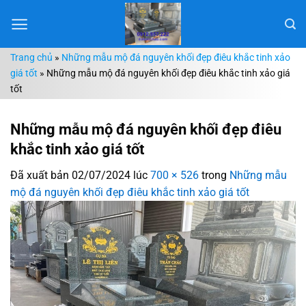
Chuyển
đến
nội
Trang chủ
»
Những mẫu mộ đá nguyên khối đẹp điêu khắc tinh xảo
dung
giá tốt
»
Những mẫu mộ đá nguyên khối đẹp điêu khắc tinh xảo giá
tốt
Những mẫu mộ đá nguyên khối đẹp điêu
khắc tinh xảo giá tốt
Đã xuất bản
02/07/2024
lúc
700 × 526
trong
Những mẫu
mộ đá nguyên khối đẹp điêu khắc tinh xảo giá tốt