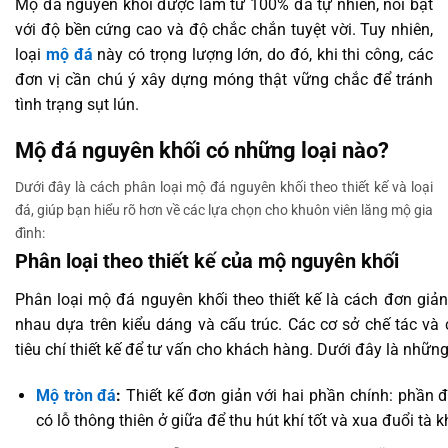
Mộ đá nguyên khối được làm từ 100% đá tự nhiên, nổi bật
với độ bền cứng cao và độ chắc chắn tuyệt vời. Tuy nhiên,
loại
mộ đá
này có trọng lượng lớn, do đó, khi thi công, các
đơn vị cần chú ý xây dựng móng thật vững chắc để tránh
tình trạng sụt lún.
Mộ đá nguyên khối có những loại nào?
Dưới đây là cách phân loại mộ đá nguyên khối theo thiết kế và loại
đá, giúp bạn hiểu rõ hơn về các lựa chọn cho khuôn viên lăng mộ gia
đình:
Phân loại theo thiết kế của mộ nguyên khối
Phân loại mộ đá nguyên khối theo thiết kế là cách đơn gi
nhau dựa trên kiểu dáng và cấu trúc. Các cơ sở chế tác v
tiêu chí thiết kế để tư vấn cho khách hàng. Dưới đây là nhữ
Mộ tròn đá
:
Thiết kế đơn giản với hai phần chính: phần đ
có lỗ thông thiên ở giữa để thu hút khí tốt và xua đuổi tà kh