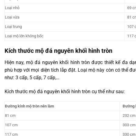
Loại nhỏ
69 c
Loại vừa
81 c
Loại trung
107 
Loại mộ lớn không bốc
117 
Kích thước mộ đá nguyên khối hình tròn
Hiện nay, mộ đá nguyên khối hình tròn được thiết kế đa dạn
phù hợp với mọi diện tích lắp đặt. Loại mộ này còn có thể đ
như: 3 cấp, 5 cấp, 7 cấp,…
Kích thước mộ đá nguyên khối hình tròn cụ thể như sau:
Đường kính mộ tròn nên làm
Đường k
81 cm
232 cm
107 cm
303 cm
117 cm
330 cm