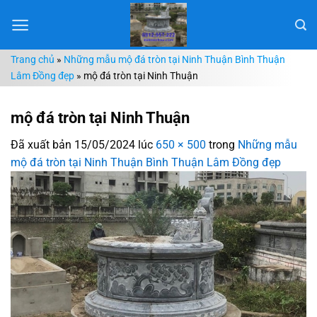
Chuyển
đến
nội
Trang chủ
»
Những mẫu mộ đá tròn tại Ninh Thuận Bình Thuận
dung
Lâm Đồng đẹp
»
mộ đá tròn tại Ninh Thuận
mộ đá tròn tại Ninh Thuận
Đã xuất bản
15/05/2024
lúc
650 × 500
trong
Những mẫu
mộ đá tròn tại Ninh Thuận Bình Thuận Lâm Đồng đẹp