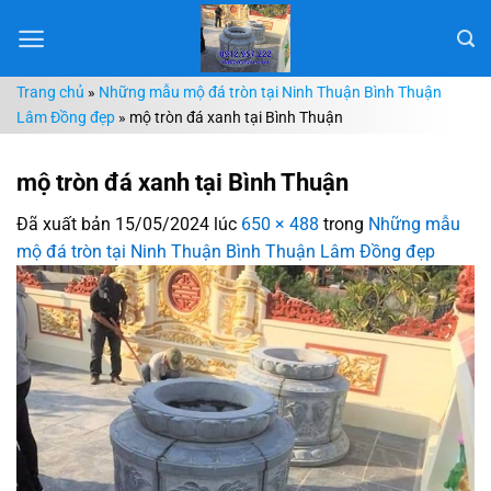
Chuyển
đến
nội
Trang chủ
»
Những mẫu mộ đá tròn tại Ninh Thuận Bình Thuận
dung
Lâm Đồng đẹp
»
mộ tròn đá xanh tại Bình Thuận
mộ tròn đá xanh tại Bình Thuận
Đã xuất bản
15/05/2024
lúc
650 × 488
trong
Những mẫu
mộ đá tròn tại Ninh Thuận Bình Thuận Lâm Đồng đẹp