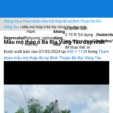
Bỏ
qua
nội
Trang chủ
»
Tham khảo mẫu mộ tháp đá tại Bình Thuận Bà Rịa
dung
Vũng Tàu
»
Mẫu mộ tháp ở Bà Rịa Vũng Tàu đẹp nhất
từ phiên bản
: Hàm
không
3.19.9! Sử dụng
/home/da
Deprecated
flatsome_option
dùng
Mẫu mộ tháp ở Bà Rịa Vũng Tàu đẹp nhất
get_theme_mod()
includes/
hiện tại
nữa
để thay thế. in
Được xuất bản vào
07/05/2024
tại
650 × 1158
trong
Tham
khảo mẫu mộ tháp đá tại Bình Thuận Bà Rịa Vũng Tàu