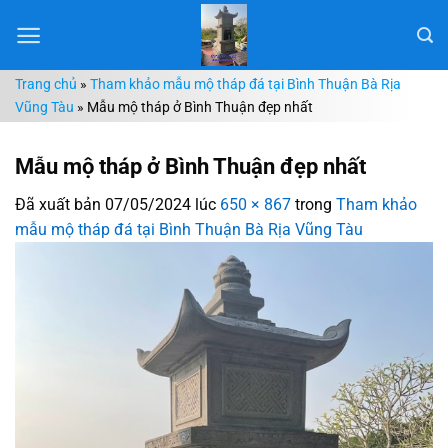
Chuyển
đến
nội
Trang chủ
»
Tham khảo mẫu mộ tháp đá tại Bình Thuận Bà Rịa
dung
Vũng Tàu
»
Mẫu mộ tháp ở Bình Thuận đẹp nhất
Mẫu mộ tháp ở Bình Thuận đẹp nhất
Đã xuất bản
07/05/2024
lúc
650 × 867
trong
Tham khảo
mẫu mộ tháp đá tại Bình Thuận Bà Rịa Vũng Tàu