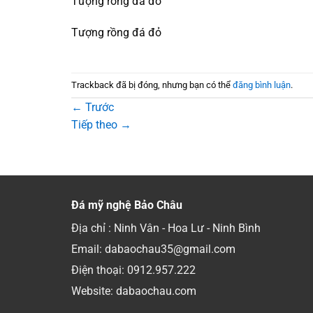
Tượng rồng đá đỏ
Tượng rồng đá đỏ
Trackback đã bị đóng, nhưng bạn có thể
đăng bình luận
.
←
Trước
Tiếp theo
→
Đá mỹ nghệ Bảo Châu
Địa chỉ : Ninh Vân - Hoa Lư - Ninh Bình
Email: dabaochau35@gmail.com
Điện thoại:
0912.957.222
Website: dabaochau.com