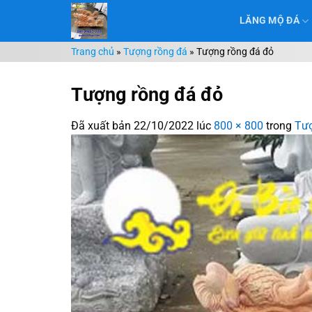
Chuyển
LĂNG MỘ ĐÁ
đến
nội
Trang chủ
»
Tượng rồng đá
»
Tượng rồng đá đỏ
dung
Tượng rồng đá đỏ
Đã xuất bản
22/10/2022
lúc
800 × 800
trong
Tượ