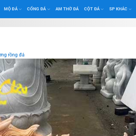
MỘ ĐÁ
CỔNG ĐÁ
AM THỜ ĐÁ
CỘT ĐÁ
SP KHÁC
ng rồng đá