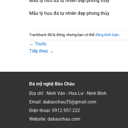
Mẫu tỳ hưu đá tự nhiên đẹp phong thủy
Mẫu tỳ hưu đá tự nhiên đẹp phong thủy
Trackback đã bị đóng, nhưng bạn có thể
đăng bình luận
.
←
Trước
Tiếp theo
→
Đá mỹ nghệ Bảo Châu
Địa chỉ : Ninh Vân - Hoa Lư - Ninh Bình
Email: dabaochau35@gmail.com
Điện thoại:
0912.957.222
Website: dabaochau.com