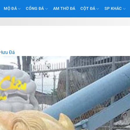
MỘ ĐÁ
CỔNG ĐÁ
AM THỜ ĐÁ
CỘT ĐÁ
SP KHÁC
 Hưu Đá