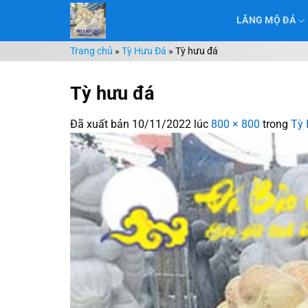
Chuyển
LĂNG MỘ ĐÁ
đến
nội
Trang chủ
»
Tỳ Hưu Đá
»
Tỳ hưu đá
dung
Tỳ hưu đá
Đã xuất bản
10/11/2022
lúc
800 × 800
trong
Tỳ