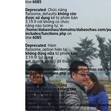
line
6085
Deprecated
: Chức năng
flatsome_defaults
không còn
được sử dụng
kể từ phiên bản
3.19.9 với không có chức
năng nào tương tự. in
/home/dabaochau/domains/dabaochau.com/pub
includes/functions.php
on
line
6085
Deprecated
: Hàm
flatsome_option hiện tại
không dùng nữa
từ phiên bản
3.19.9! Sử dụng
get_theme_mod() để thay thế.
in
/home/dabaochau/domains/dabaochau.com/pub
includes/functions.php
on
line
6085
Deprecated
: Chức năng
flatsome_defaults
không còn
được sử dụng
kể từ phiên bản
3.19.9 với không có chức
năng nào tương tự. in
/home/dabaochau/domains/dabaochau.com/pub
includes/functions.php
on