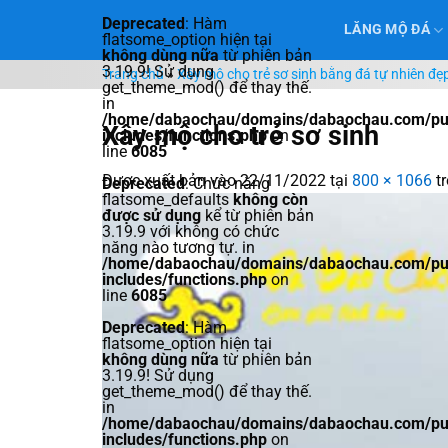
Bỏ
Deprecated
: Hàm
LĂNG MỘ ĐÁ
qua
flatsome_option hiện tại
không dùng nữa
từ phiên bản
nội
3.19.9! Sử dụng
Trang chủ
»
Xây mộ cho trẻ sơ sinh bằng đá tự nhiên đẹ
dung
get_theme_mod() để thay thế.
in
/home/dabaochau/domains/dabaochau.com/pub
Xây mộ cho trẻ sơ sinh
includes/functions.php
on
line
6085
Được xuất bản vào
22/11/2022
tại
800 × 1066
t
Deprecated
: Chức năng
flatsome_defaults
không còn
được sử dụng
kể từ phiên bản
3.19.9 với không có chức
năng nào tương tự. in
/home/dabaochau/domains/dabaochau.com/pub
includes/functions.php
on
line
6085
Deprecated
: Hàm
flatsome_option hiện tại
không dùng nữa
từ phiên bản
3.19.9! Sử dụng
get_theme_mod() để thay thế.
in
/home/dabaochau/domains/dabaochau.com/pub
includes/functions.php
on