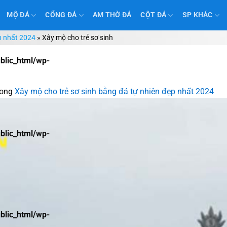
MỘ ĐÁ
CỔNG ĐÁ
AM THỜ ĐÁ
CỘT ĐÁ
SP KHÁC
p nhất 2024
»
Xây mộ cho trẻ sơ sinh
lic_html/wp-
rong
Xây mộ cho trẻ sơ sinh bằng đá tự nhiên đẹp nhất 2024
lic_html/wp-
lic_html/wp-