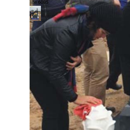
line
6085