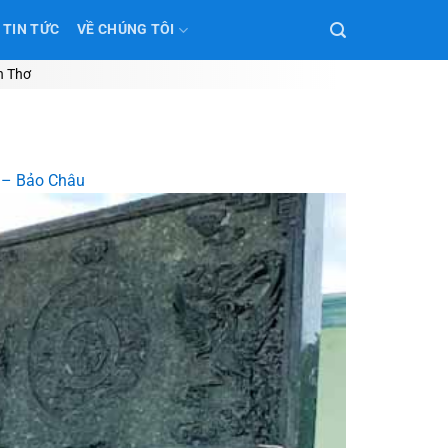
TIN TỨC
VỀ CHÚNG TÔI
n Thơ
y – Bảo Châu