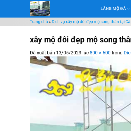
Chuyển
LĂNG MỘ ĐÁ
đến
nội
Trang chủ
»
Dịch vụ xây mộ đôi đẹp mộ song thân tại C
dung
xây mộ đôi đẹp mộ song thâ
Đã xuất bản
13/05/2023
lúc
800 × 600
trong
Dịc