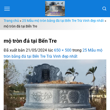
Chuyển
đến
nội
Trang chủ
»
25 Mẫu mộ tròn bằng đá tại Bến Tre Trà Vinh đẹp nhất
»
dung
mộ tròn đá tại Bến Tre
mộ tròn đá tại Bến Tre
Đã xuất bản
21/05/2024
lúc
650 × 500
trong
25 Mẫu mộ
tròn bằng đá tại Bến Tre Trà Vinh đẹp nhất