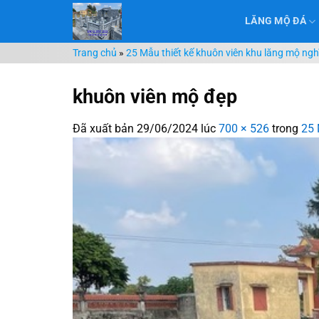
Chuyển
LĂNG MỘ ĐÁ
đến
nội
Trang chủ
»
25 Mẫu thiết kế khuôn viên khu lăng mộ nghĩ
dung
khuôn viên mộ đẹp
Đã xuất bản
29/06/2024
lúc
700 × 526
trong
25 