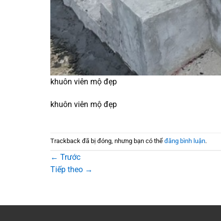
khuôn viên mộ đẹp
khuôn viên mộ đẹp
Trackback đã bị đóng, nhưng bạn có thể
đăng bình luận
.
←
Trước
Tiếp theo
→