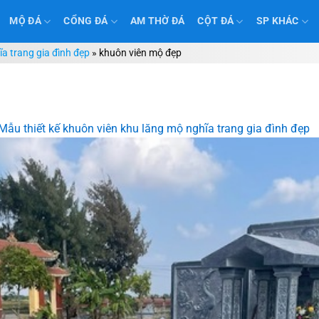
MỘ ĐÁ
CỔNG ĐÁ
AM THỜ ĐÁ
CỘT ĐÁ
SP KHÁC
a trang gia đình đẹp
»
khuôn viên mộ đẹp
Mẫu thiết kế khuôn viên khu lăng mộ nghĩa trang gia đình đẹp