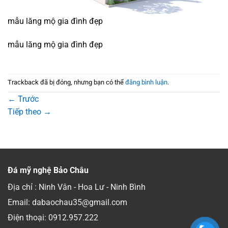
mẫu lăng mộ gia đình đẹp
mẫu lăng mộ gia đình đẹp
Trackback đã bị đóng, nhưng bạn có thể
đăng bình luận
.
←
Trước
Tiếp theo
→
Đá mỹ nghệ Bảo Châu
Địa chỉ : Ninh Vân - Hoa Lư - Ninh Bình
Email: dabaochau35@gmail.com
Điện thoại:
0912.957.222