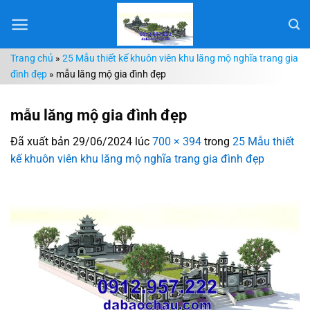
Chuyển
đến
nội
Trang chủ
»
25 Mẫu thiết kế khuôn viên khu lăng mộ nghĩa trang gia
dung
đình đẹp
»
mẫu lăng mộ gia đình đẹp
mẫu lăng mộ gia đình đẹp
Đã xuất bản
29/06/2024
lúc
700 × 394
trong
25 Mẫu thiết
kế khuôn viên khu lăng mộ nghĩa trang gia đình đẹp