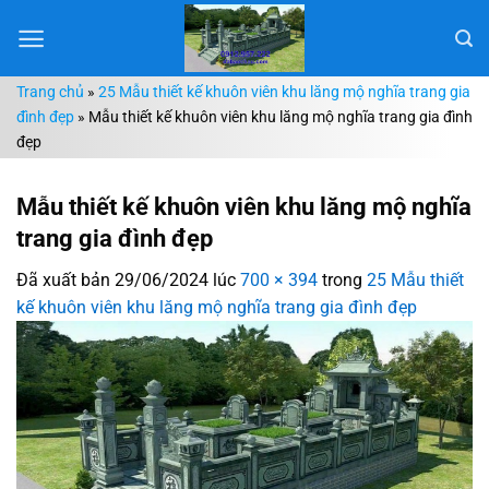
Chuyển
đến
nội
Trang chủ
»
25 Mẫu thiết kế khuôn viên khu lăng mộ nghĩa trang gia
dung
đình đẹp
»
Mẫu thiết kế khuôn viên khu lăng mộ nghĩa trang gia đình
đẹp
Mẫu thiết kế khuôn viên khu lăng mộ nghĩa
trang gia đình đẹp
Đã xuất bản
29/06/2024
lúc
700 × 394
trong
25 Mẫu thiết
kế khuôn viên khu lăng mộ nghĩa trang gia đình đẹp