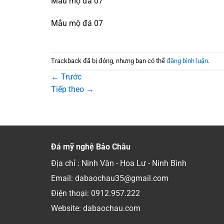
Mẫu mộ đá 07
Mẫu mộ đá 07
Trackback đã bị đóng, nhưng bạn có thể
đăng bình luận
.
←
Trước
Tiếp theo
→
Đá mỹ nghệ Bảo Châu
Địa chỉ : Ninh Vân - Hoa Lư - Ninh Bình
Email: dabaochau35@gmail.com
Điện thoại:
0912.957.222
Website: dabaochau.com