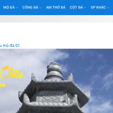
MỘ ĐÁ
CỔNG ĐÁ
AM THỜ ĐÁ
CỘT ĐÁ
SP KHÁC
u mộ đá 01