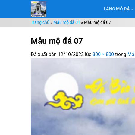
Chuyển
LĂNG MỘ ĐÁ
đến
nội
Trang chủ
»
Mẫu mộ đá 01
»
Mẫu mộ đá 07
dung
Mẫu mộ đá 07
Đã xuất bản
12/10/2022
lúc
800 × 800
trong
Mẫ